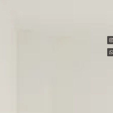
LEISTUNGEN
PREISE
Kurfürstenstr.77, 10787 Berlin
FAQ
DAS STUDIO
ÜBER MICH
Im Herzen von Berlin-Charlottenburg finden Sie
ANFAHRT
COSMETICS by Anna Khors, ein exklusives
Kosmetikstudio, das modernste Behandlungen
mit persönlicher Betreuung verbindet. Unser Ziel