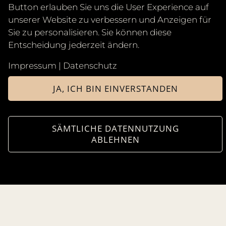
Button erlauben Sie uns die User Experience auf
unserer Website zu verbessern und Anzeigen für
FRAGEN UND ANTWORTEN
Sie zu personalisieren. Sie können diese
Entscheidung jederzeit ändern.
WIE VIELE SITZUNGEN SIND FÜR
Impressum
|
Datenschutz
EINE DAUERHAFTE LASER-
HAARENTFERNUNG NOTWENDIG?
JA, ICH BIN EINVERSTANDEN
Die Anzahl der Sitzungen variiert je nach
Körperregion, Haut- und Haartyp. In der Regel
SÄMTLICHE DATENNUTZUNG
empfehlen wir 6–8 Behandlungen im Abstand
ABLEHNEN
von 4–6 Wochen, um ein dauerhaft haarfreies
Ergebnis zu erzielen. Erste sichtbare Ergebnisse
stellen sich oft schon nach 2–3 Sitzungen ein.