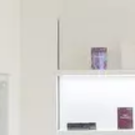
ist es, Ihre natürliche Schönheit zu betonen, Ihrer
Haut zum Strahlen zu verhelfen und Ihnen eine
Auszeit vom hektischen Alltag zu ermöglichen.
Ob Laser-Haarentfernung, Microneedling,
klassische Kosmetikbehandlungen, Stratosphere-
Massage, Wimpernverlängerungen oder
Permanent Make-up – bei uns stehen Ihre
individuellen Wünsche und Hautbedürfnisse im
Mittelpunkt. Wir arbeiten ausschließlich mit
zertifizierten Produkten renommierter Marken
und setzen auf sichere und effektive Methoden.
TERMIN BUCHEN
+49 30 21005272